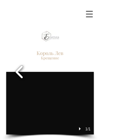
Король Лев
Крещение
1/1