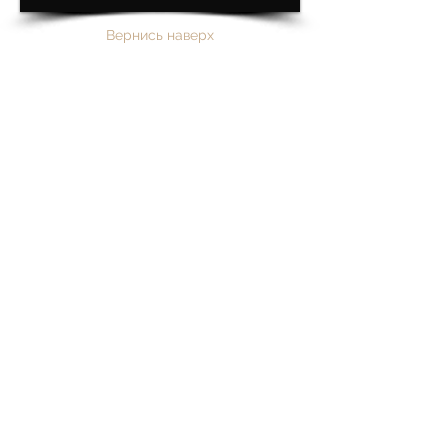
Вернись наверх
ЭКЛЕКТИЧЕСКИЕ СОБЫТИЯ
ecletticaeventi.sardegna@gmail.com
+39 349 6402127
Виа Перантони Сатта, 9
07100 Сассари - Сардиния - Италия
© 2019 by ECLETTICA Елена Сатта. Все права
защищены | Дизайн Елена Сатта | НДС нет
02760450904
Политика конфиденциальности