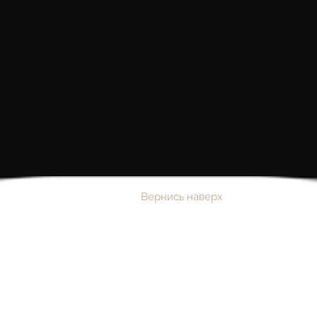
Вернись наверх
ЭКЛЕКТИЧЕСКИЕ
СОБЫТИЯ
ecletticaeventi.sardegna@gmail.com