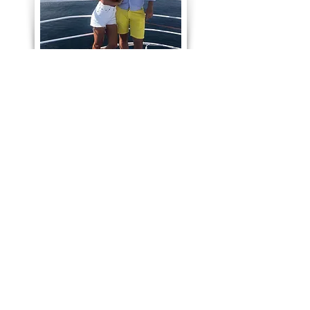
Se saprai starmi vicino
e potremo essere diversi,
se il sole illuminerà entrambi
senza che le nostre ombre si
sovrappongano,
se riusciremo ad essere "noi"
in mezzo al mondo
e insieme al mondo, piangere,
ridere, vivere.
Se ogni giorno sarà scoprire