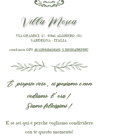
Villa Mosca
VIA GRAMSCI,
17 - 07041
ALGHERO (SS)
SARDEGNA - ITALIA
coordinate GPS
40.55366504856461, 8.316895439639207
È proprio vero, ci sposiamo e non
vediamo l ’ora!
Siamo felicissimi!
E se sei qui è perché vogliamo condividere
con te questo momento!