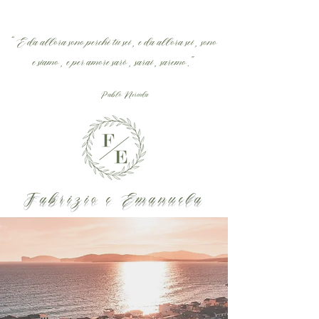
“E da allora sono perché tu sei, e da allora sei, sono
e siamo, e per amore sarò, sarai, saremo.”
Pablo Neruda
Fabrizio e Emanuela