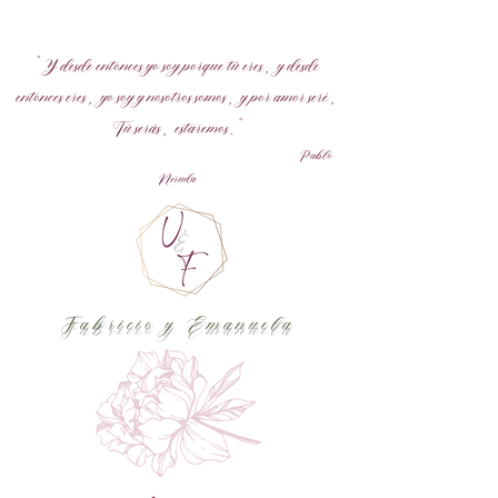
"Y desde entonces yo soy porque tú eres,
y desde
entonces eres,
yo soy y nosotros somos,
y por amor seré,
Tú serás,
estaremos. "
Pablo
Neruda
Fabricio y Emanuela