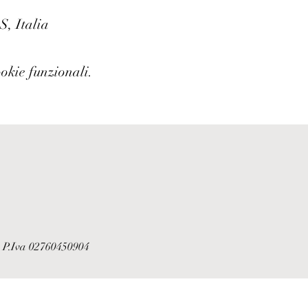
S, Italia
ookie funzionali.
| P.Iva 02760450904