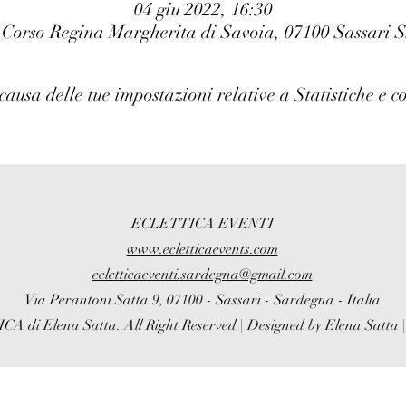
04 giu 2022, 16:30
 Corso Regina Margherita di Savoia, 07100 Sassari S
ausa delle tue impostazioni relative a Statistiche e c
ECLETTICA EVENTI
www.ecletticaevents.com
ecletticaeventi.sardegna@gmail.com
Via Perantoni Satta 9, 07100 - Sassari - Sardegna - Italia
 di Elena Satta. All Right Reserved | Designed by Elena Satta 